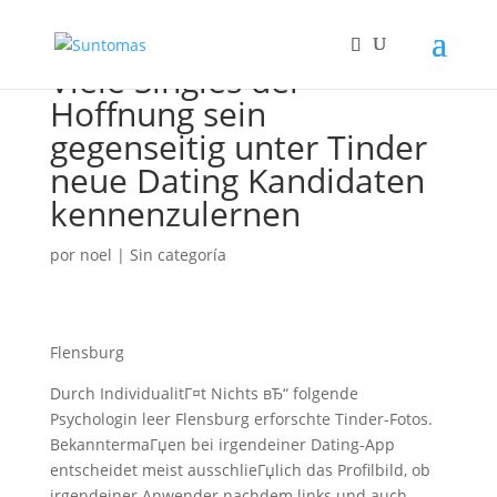
Viele Singles der
Hoffnung sein
gegenseitig unter Tinder
neue Dating Kandidaten
kennenzulernen
por
noel
|
Sin categoría
Flensburg
Durch IndividualitГ¤t Nichts вЂ“ folgende
Psychologin leer Flensburg erforschte Tinder-Fotos.
BekanntermaГџen bei irgendeiner Dating-App
entscheidet meist ausschlieГџlich das Profilbild, ob
irgendeiner Anwender nachdem links und auch