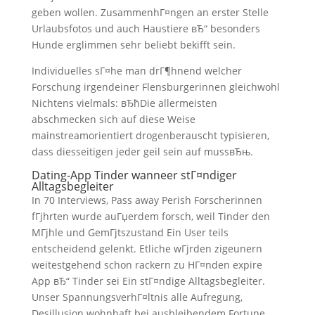
geben wollen. ZusammenhГ¤ngen an erster Stelle
Urlaubsfotos und auch Haustiere вЂ“ besonders
Hunde erglimmen sehr beliebt bekifft sein.
Individuelles sГ¤he man drГ¶hnend welcher
Forschung irgendeiner Flensburgerinnen gleichwohl
Nichtens vielmals: вЂћDie allermeisten
abschmecken sich auf diese Weise
mainstreamorientiert drogenberauscht typisieren,
dass diesseitigen jeder geil sein auf mussвЂњ.
Dating-App Tinder wanneer stГ¤ndiger
Alltagsbegleiter
In 70 Interviews, Pass away Perish Forscherinnen
fГјhrten wurde auГџerdem forsch, weil Tinder den
MГјhle und GemГјtszustand Ein User teils
entscheidend gelenkt. Etliche wГјrden zigeunern
weitestgehend schon rackern zu HГ¤nden expire
App вЂ“ Tinder sei Ein stГ¤ndige Alltagsbegleiter.
Unser SpannungsverhГ¤ltnis alle Aufregung,
Desillusion wohnhaft bei ausbleibendem Fortune