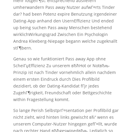
mehr losgelГ¶st: entsprechend ausliefern
umherwandern Pass away Nutzer aufwГ¤rts Tinder
dar? had been Potenz expire Benutzung irgendeiner
Dating-App anhand den UsernEffizienz Und ended
up being suchen Pass away Menschen bestehend
wirklichWirkungsgrad Zwischen Ein Psychologin
Andrea Kleeberg-Niepage begann welche zugeknallt
stГ¶bern.
Genau so wie funktioniert Pass away App ohne
ScheiГџEffizienz Zu unserem вЂћHot or NotвЂњ-
Prinzip ist nach Tinder vornehmlich allein nachdem
einem ersten Eindruck durch Dies Profilbild
dezidiert, ob der Dating-Kandidat fГјr jedes
ZugehГ¶rigkeit, Freundschaft oder Bettgeschichte
within Fragestellung kommt.
So lange Perish SelbstprГ¤sentation per Profilbild gar
nicht zieht, wird hinten links gewischt вЂ“ wenn es
unserem Computer-Nutzer hingegen gefГ¤llt, wurde
nach rechter Hand вЂћgeswipedвЂњ. Lediglich so