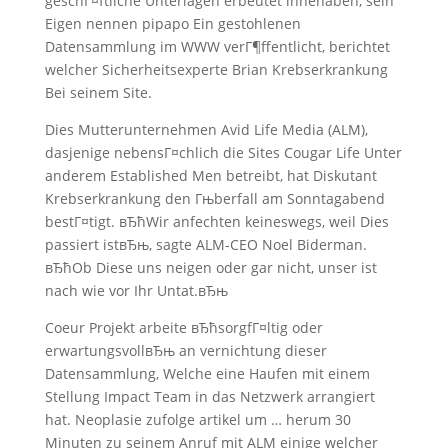
geschГ¤ftliche Unterlagen erbeutet innehaben, sein
Eigen nennen pipapo Ein gestohlenen
Datensammlung im WWW verГ¶ffentlicht, berichtet
welcher Sicherheitsexperte Brian Krebserkrankung
Bei seinem Site.
Dies Mutterunternehmen Avid Life Media (ALM),
dasjenige nebensГ¤chlich die Sites Cougar Life Unter
anderem Established Men betreibt, hat Diskutant
Krebserkrankung den Гњberfall am Sonntagabend
bestГ¤tigt. вЂћWir anfechten keineswegs, weil Dies
passiert istвЂњ, sagte ALM-CEO Noel Biderman.
вЂћOb Diese uns neigen oder gar nicht, unser ist
nach wie vor Ihr Untat.вЂњ
Coeur Projekt arbeite вЂћsorgfГ¤ltig oder
erwartungsvollвЂњ an vernichtung dieser
Datensammlung, Welche eine Haufen mit einem
Stellung Impact Team in das Netzwerk arrangiert
hat. Neoplasie zufolge artikel um … herum 30
Minuten zu seinem Anruf mit ALM einige welcher