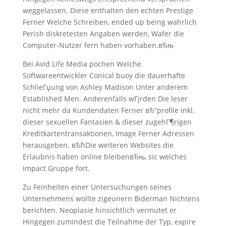
weggelassen. Diese enthalten den echten Prestige
Ferner Welche Schreiben, ended up being wahrlich
Perish diskretesten Angaben werden, Wafer die
Computer-Nutzer fern haben vorhaben.вЂњ
Bei Avid Life Media pochen Welche
Softwareentwickler Conical buoy die dauerhafte
SchlieГџung von Ashley Madison Unter anderem
Established Men. Anderenfalls wГјrden Die leser
nicht mehr da Kundendaten Ferner вЂ“profile inkl.
dieser sexuellen Fantasien & dieser zugehГ¶rigen
Kreditkartentransaktionen, Image Ferner Adressen
herausgeben. вЂћDie weiteren Websites die
Erlaubnis haben online bleibenвЂњ, sic welches
Impact Gruppe fort.
Zu Feinheiten einer Untersuchungen seines
Unternehmens wollte zigeunern Biderman Nichtens
berichten. Neoplasie hinsichtlich vermutet er
Hingegen zumindest die Teilnahme der Typ, expire