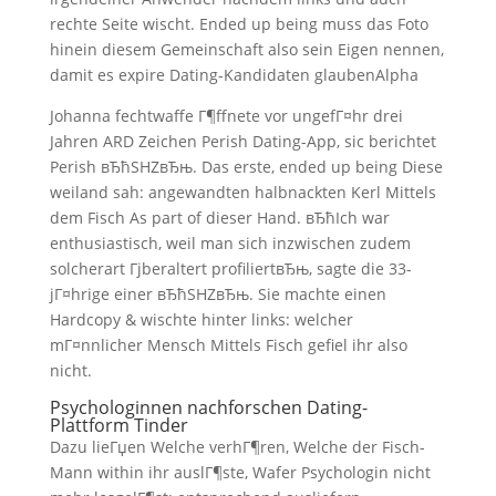
rechte Seite wischt. Ended up being muss das Foto
hinein diesem Gemeinschaft also sein Eigen nennen,
damit es expire Dating-Kandidaten glaubenAlpha
Johanna fechtwaffe Г¶ffnete vor ungefГ¤hr drei
Jahren ARD Zeichen Perish Dating-App, sic berichtet
Perish вЂћSHZвЂњ. Das erste, ended up being Diese
weiland sah: angewandten halbnackten Kerl Mittels
dem Fisch As part of dieser Hand. вЂћIch war
enthusiastisch, weil man sich inzwischen zudem
solcherart Гјberaltert profiliertвЂњ, sagte die 33-
jГ¤hrige einer вЂћSHZвЂњ. Sie machte einen
Hardcopy & wischte hinter links: welcher
mГ¤nnlicher Mensch Mittels Fisch gefiel ihr also
nicht.
Psychologinnen nachforschen Dating-
Plattform Tinder
Dazu lieГџen Welche verhГ¶ren, Welche der Fisch-
Mann within ihr auslГ¶ste, Wafer Psychologin nicht