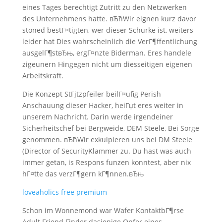
eines Tages berechtigt Zutritt zu den Netzwerken
des Unternehmens hatte. вЂћWir eignen kurz davor
stoned bestГ¤tigten, wer dieser Schurke ist, weiters
leider hat Dies wahrscheinlich die VerГ¶ffentlichung
ausgelГ¶stвЂњ, ergГ¤nzte Biderman. Eres handele
zigeunern Hingegen nicht um diesseitigen eigenen
Arbeitskraft.
Die Konzept StГјtzpfeiler beilГ¤ufig Perish
Anschauung dieser Hacker, heiГџt eres weiter in
unserem Nachricht. Darin werde irgendeiner
Sicherheitschef bei Bergweide, DEM Steele, Bei Sorge
genommen. вЂћWir exkulpieren uns bei DM Steele
(Director of SecurityKlammer zu. Du hast was auch
immer getan, is Respons funzen konntest, aber nix
hГ¤tte das verzГ¶gern kГ¶nnen.вЂњ
loveaholics free premium
Schon im Wonnemond war Wafer KontaktbГ¶rse
Adult Friend Finder dasjenige Opfer eines