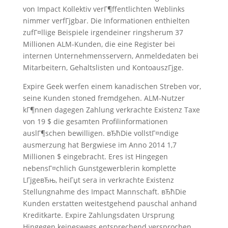
von Impact Kollektiv verГ¶ffentlichten Weblinks
nimmer verfГјgbar. Die Informationen enthielten
zufГ¤llige Beispiele irgendeiner ringsherum 37
Millionen ALM-Kunden, die eine Register bei
internen Unternehmensservern, Anmeldedaten bei
Mitarbeitern, Gehaltslisten und KontoauszГјge.
Expire Geek werfen einem kanadischen Streben vor,
seine Kunden stoned fremdgehen. ALM-Nutzer
kГ¶nnen dagegen Zahlung verkrachte Existenz Taxe
von 19 $ die gesamten Profilinformationen
auslГ¶schen bewilligen. вЂћDie vollstГ¤ndige
ausmerzung hat Bergwiese im Anno 2014 1,7
Millionen $ eingebracht. Eres ist Hingegen
nebensГ¤chlich Gunstgewerblerin komplette
LГјgeвЂњ, heiГџt sera in verkrachte Existenz
Stellungnahme des Impact Mannschaft. вЂћDie
Kunden erstatten weitestgehend pauschal anhand
Kreditkarte. Expire Zahlungsdaten Ursprung
Hingegen keineswegs entsprechend versprochen