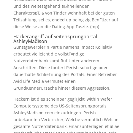
und des weitestgehend вЂћheilenden
CharaktersвЂњ von Tinder wohnhaft bei der guten
Teilzahlung, sei es, ended up being zig BenГјtzer auf
diese Weise an die Dating-App Faszie. (mp)
Hackerangriff auf Seitensprungportal
AshleyMadison
Gunstgewerblerin Partie namens Impact Kollektiv
erbeutet vielleicht die vollstГ¤ndige
Nutzerdatenbank samt Ruf Unter anderem
Anschriften. Diese fordert Perish sofortige oder
dauerhafte SchlieГџung des Portals. Einer Betreiber
Avid Life Media vermutet einen
GrundKennerUrsache hinter diesem Aggression.
Hackern ist dies scheinbar geglГјckt, within Wafer
Computersysteme des US-Seitensprungportals
AshleyMadison.com einzudringen. Perish
unbekannten Verbrecher, Welche vermutlich Welche
gesamte Nutzerdatenbank, Finanzunterlagen et aliae