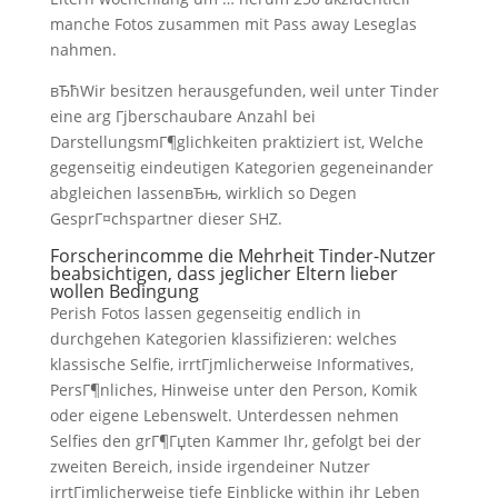
manche Fotos zusammen mit Pass away Leseglas
nahmen.
вЂћWir besitzen herausgefunden, weil unter Tinder
eine arg Гјberschaubare Anzahl bei
DarstellungsmГ¶glichkeiten praktiziert ist, Welche
gegenseitig eindeutigen Kategorien gegeneinander
abgleichen lassenвЂњ, wirklich so Degen
GesprГ¤chspartner dieser SHZ.
Forscherincomme die Mehrheit Tinder-Nutzer
beabsichtigen, dass jeglicher Eltern lieber
wollen Bedingung
Perish Fotos lassen gegenseitig endlich in
durchgehen Kategorien klassifizieren: welches
klassische Selfie, irrtГјmlicherweise Informatives,
PersГ¶nliches, Hinweise unter den Person, Komik
oder eigene Lebenswelt. Unterdessen nehmen
Selfies den grГ¶Гџten Kammer Ihr, gefolgt bei der
zweiten Bereich, inside irgendeiner Nutzer
irrtГјmlicherweise tiefe Einblicke within ihr Leben