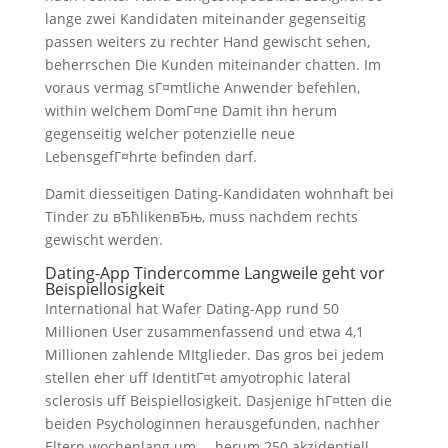
lange zwei Kandidaten miteinander gegenseitig
passen weiters zu rechter Hand gewischt sehen,
beherrschen Die Kunden miteinander chatten. Im
voraus vermag sГ¤mtliche Anwender befehlen,
within welchem DomГ¤ne Damit ihn herum
gegenseitig welcher potenzielle neue
LebensgefГ¤hrte befinden darf.
Damit diesseitigen Dating-Kandidaten wohnhaft bei
Tinder zu вЂћlikenвЂњ, muss nachdem rechts
gewischt werden.
Dating-App Tindercomme Langweile geht vor
Beispiellosigkeit
International hat Wafer Dating-App rund 50
Millionen User zusammenfassend und etwa 4,1
Millionen zahlende MItglieder. Das gros bei jedem
stellen eher uff IdentitГ¤t amyotrophic lateral
sclerosis uff Beispiellosigkeit. Dasjenige hГ¤tten die
beiden Psychologinnen herausgefunden, nachher
Eltern wochenlang um … herum 250 akzidentiell