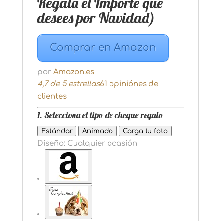
Regala el Importe que
desees por Navidad)
Comprar en Amazon
por
Amazon.es
4,7 de 5 estrellas
61 opiniónes de
clientes
1. Selecciona el tipo de cheque regalo
Estándar
Animado
Carga tu foto
Diseño:
Cualquier ocasión