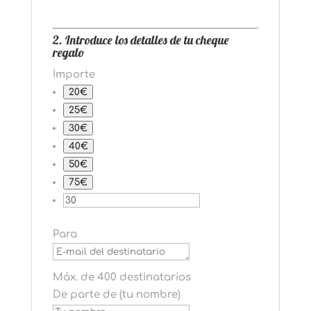
2. Introduce los detalles de tu cheque
regalo
Importe
20€
25€
30€
40€
50€
75€
Para
Máx. de 400 destinatarios
De parte de (tu nombre)