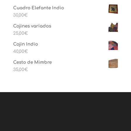
Cuadro Elefante Indio
30,00
€
Cojines variados
25,00
€
Cojin Indio
40,00
€
Cesto de Mimbre
35,00
€