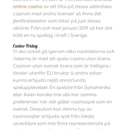
online casino
av att titta på dessa utländska
casinon med andra licenser så finns det
jämförelsesidor som tittar på just dessa
aktörer. Från och med januari 2019 så har det
trätt en ny spellag i kraft i Sverige.
Casino Friday
Vi ska också gå igenom vilka nackdelarna och
riskerna är med att spela casino utan licens.
Casinon utan svensk licens som är belägna i
länder utanför EU brukar å andra sidan
kunna erbjuda rejält annorlunda
spelupplevelser. En spelare från Sydamerika
eller Asien kanske inte alls har samma
preferenser när det gäller casinospel som en
svensk. Dessutom kan denna typ av
casinosajter erbjuda spel från lokala
utvecklare som inte finns representerade på