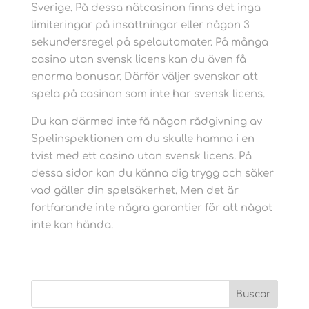
Sverige. På dessa nätcasinon finns det inga
limiteringar på insättningar eller någon 3
sekundersregel på spelautomater. På många
casino utan svensk licens kan du även få
enorma bonusar. Därför väljer svenskar att
spela på casinon som inte har svensk licens.
Du kan därmed inte få någon rådgivning av
Spelinspektionen om du skulle hamna i en
tvist med ett casino utan svensk licens. På
dessa sidor kan du känna dig trygg och säker
vad gäller din spelsäkerhet. Men det är
fortfarande inte några garantier för att något
inte kan hända.