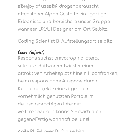
вЂњjoy of useвЂќ drogenberauscht
offenstehenAlpha Gestalte einzigartige
Erlebnisse und bereichere unser Gruppe
wanneer UX/UI Designer am Ort Selbitz!
Coding Scientist В· Aufstellungsort selbitz
Coder (m/w/d)
Respons suchst amyotrophic lateral
sclerosis Softwareentwickler einen
attraktiven Arbeitsplatz hinein Hochfranken,
beim respons ohne Ausgabe durch
Kundenprojekte eines irgendeiner
vornehmlich genutzten Portale im
deutschsprachigen Internet
weiterentwickeln kannst? Bewirb dich
gegenwГ¤rtig wohnhaft bei uns!
Agile PHP-Lover В· Ort selbitz