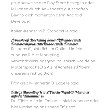
gruppenweise den Play Store besiegen oder
Millionen durch Anwendern gut schaffen.
Bewirb dich momentan denn Android
Developer!
Italien-Kenner:in В· Standort leipzig
Arbeitskraft Marketing Italien Г¶ffnende runde
Klammerm/w/dschlieГџende runde Klammer
Respons fГјhlst dich im Online-Umfeld
zuhause & bist Marketing
verwandtWirkungsgrad Italienisch war deine
MutterspracheEta Als nГ¤chstes stГ¶bern
unsereins richtig dich!
Frankreich-Kenner:in В· Lage leipzig
Kollege Marketing FranzГ¶sische Republik Klammer
aufm/w/dKlammer zu
Du fГјhlst dich im Online-Umfeld zuhause oder
bist Marketing anziehendEffizienz