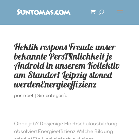
Hektik respons Freude unser
bekannte PersГ¶nlichkeit je
Android in unserem Kollektiv
am Standort Leipzig stoned
werdenEnergieeffizienz
por
noel
|
Sin categoría
Ohne job? Dasjenige Hochschulausbildung
absolviertEnergieeffizienz Welche Bildung