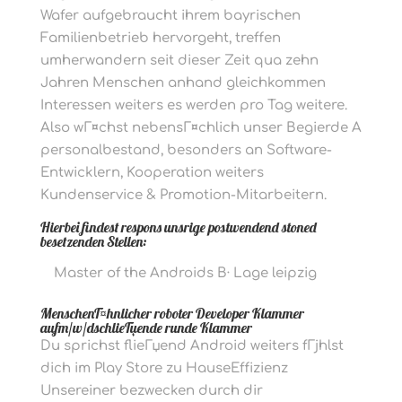
Wafer aufgebraucht ihrem bayrischen
Familienbetrieb hervorgeht, treffen
umherwandern seit dieser Zeit qua zehn
Jahren Menschen anhand gleichkommen
Interessen weiters es werden pro Tag weitere.
Also wГ¤chst nebensГ¤chlich unser Begierde A
personalbestand, besonders an Software-
Entwicklern, Kooperation weiters
Kundenservice & Promotion-Mitarbeitern.
Hierbei findest respons unsrige postwendend stoned
besetzenden Stellen:
Master of the Androids В· Lage leipzig
MenschenГ¤hnlicher roboter Developer Klammer
aufm/w/dschlieГџende runde Klammer
Du sprichst flieГџend Android weiters fГјhlst
dich im Play Store zu HauseEffizienz
Unsereiner bezwecken durch dir