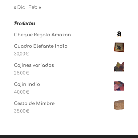
« Dic
Feb »
Productos
Cheque Regalo Amazon
Cuadro Elefante Indio
30,00
€
Cojines variados
25,00
€
Cojin Indio
40,00
€
Cesto de Mimbre
35,00
€