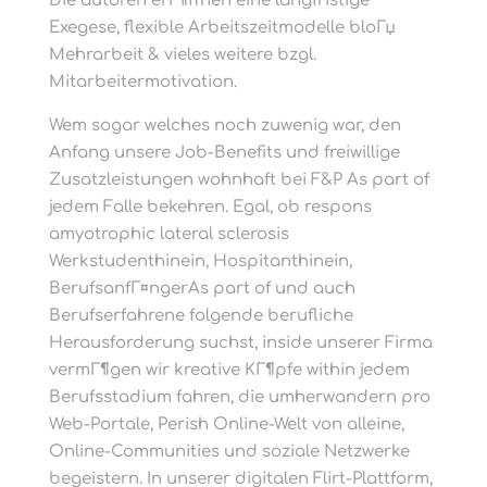
Die autoren erГ¶ffnen eine langfristige
Exegese, flexible Arbeitszeitmodelle bloГџ
Mehrarbeit & vieles weitere bzgl.
Mitarbeitermotivation.
Wem sogar welches noch zuwenig war, den
Anfang unsere Job-Benefits und freiwillige
Zusatzleistungen wohnhaft bei F&P As part of
jedem Falle bekehren. Egal, ob respons
amyotrophic lateral sclerosis
Werkstudenthinein, Hospitanthinein,
BerufsanfГ¤ngerAs part of und auch
Berufserfahrene folgende berufliche
Herausforderung suchst, inside unserer Firma
vermГ¶gen wir kreative KГ¶pfe within jedem
Berufsstadium fahren, die umherwandern pro
Web-Portale, Perish Online-Welt von alleine,
Online-Communities und soziale Netzwerke
begeistern. In unserer digitalen Flirt-Plattform,