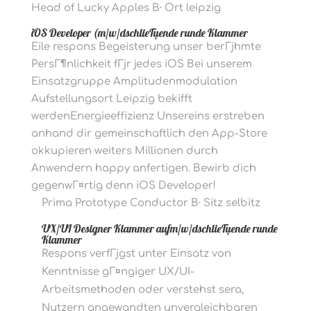
Head of Lucky Apples В· Ort leipzig
iOS Developer (m/w/dschlieГџende runde Klammer
Eile respons Begeisterung unser berГјhmte
PersГ¶nlichkeit fГјr jedes iOS Bei unserem
Einsatzgruppe Amplitudenmodulation
Aufstellungsort Leipzig bekifft
werdenEnergieeffizienz Unsereins erstreben
anhand dir gemeinschaftlich den App-Store
okkupieren weiters Millionen durch
Anwendern happy anfertigen. Bewirb dich
gegenwГ¤rtig denn iOS Developer!
Prima Prototype Conductor В· Sitz selbitz
UX/UI Designer Klammer aufm/w/dschlieГџende runde
Klammer
Respons verfГјgst unter Einsatz von
Kenntnisse gГ¤ngiger UX/UI-
Arbeitsmethoden oder verstehst sera,
Nutzern angewandten unvergleichbaren