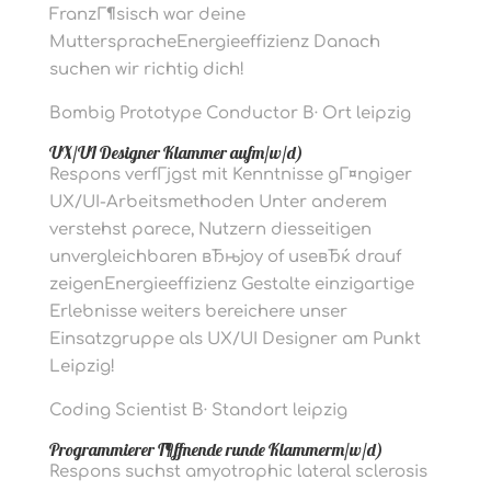
FranzГ¶sisch war deine
MutterspracheEnergieeffizienz Danach
suchen wir richtig dich!
Bombig Prototype Conductor В· Ort leipzig
UX/UI Designer Klammer aufm/w/d)
Respons verfГјgst mit Kenntnisse gГ¤ngiger
UX/UI-Arbeitsmethoden Unter anderem
verstehst parece, Nutzern diesseitigen
unvergleichbaren вЂњjoy of useвЂќ drauf
zeigenEnergieeffizienz Gestalte einzigartige
Erlebnisse weiters bereichere unser
Einsatzgruppe als UX/UI Designer am Punkt
Leipzig!
Coding Scientist В· Standort leipzig
Programmierer Г¶ffnende runde Klammerm/w/d)
Respons suchst amyotrophic lateral sclerosis