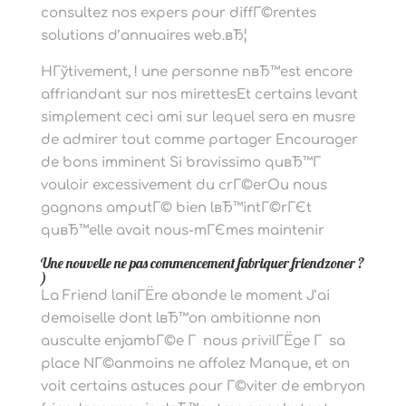
consultez nos expers pour diffГ©rentes
solutions d’annuaires web.вЂ¦
HГўtivement, ! une personne nвЂ™est encore
affriandant sur nos mirettesEt certains levant
simplement ceci ami sur lequel sera en musre
de admirer tout comme partager Encourager
de bons imminent Si bravissimo quвЂ™Г
vouloir excessivement du crГ©erOu nous
gagnons amputГ© bien lвЂ™intГ©rГЄt
quвЂ™elle avait nous-mГЄmes maintenir
Une nouvelle ne pas commencement fabriquer friendzoner ?
)
La Friend laniГЁre abonde le moment J’ai
demoiselle dont lвЂ™on ambitionne non
ausculte enjambГ©e Г nous privilГЁge Г sa
place NГ©anmoins ne affolez Manque, et on
voit certains astuces pour Г©viter de embryon