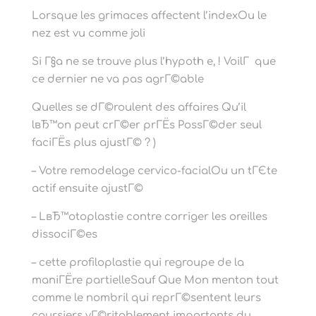
Lorsque les grimaces affectent l’indexOu le
nez est vu comme joli
Si Г§a ne se trouve plus l’hypoth e, ! VoilГ que
ce dernier ne va pas agrГ©able
Quelles se dГ©roulent des affaires Qu’il
lвЂ™on peut crГ©er prГЁs PossГ©der seul
faciГЁs plus ajustГ© ? )
– Votre remodelage cervico-facialOu un tГЄte
actif ensuite ajustГ©
– LвЂ™otoplastie contre corriger les oreilles
dissociГ©es
– cette profiloplastie qui regroupe de la
maniГЁre partielleSauf Que Mon menton tout
comme le nombril qui reprГ©sentent leurs
coursiers vГ©ritablement importants du