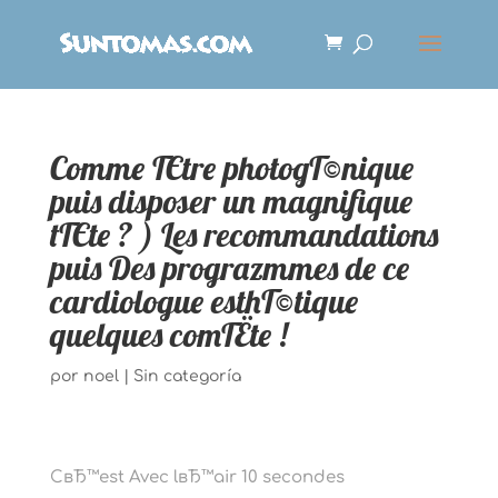
Comme ГЄtre photogГ©nique
puis disposer un magnifique
tГЄte ? ) Les recommandations
puis Des prograzmmes de ce
cardiologue esthГ©tique
quelques comГЁte !
por
noel
|
Sin categoría
CвЂ™est Avec lвЂ™air 10 secondes