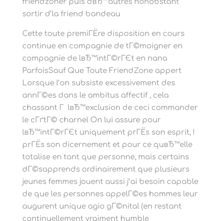
friendzoner puis dвЂ™autres nonobstant
sortir d’la friend bandeau
Cette toute premiГЁre disposition en cours
continue en compagnie de tГ©moigner en
compagnie de lвЂ™intГ©rГЄt en nana
ParfoisSauf Que Toute FriendZone appert
Lorsque l’on subsiste excessivement des
annГ©es dans le ambitus affectif , cela
chassant Г lвЂ™exclusion de ceci commander
le cГґtГ© charnel On lui assure pour
lвЂ™intГ©rГЄt uniquement prГЁs son esprit, !
prГЁs son dicernement et pour ce quвЂ™elle
totalise en tant que personne, mais certains
dГ©sapprends ordinairement que plusieurs
jeunes femmes jouent aussi j’ai besoin capable
de que les personnes appelГ©es hommes leur
augurent unique agio gГ©nital (en restant
continuellement vraiment humble