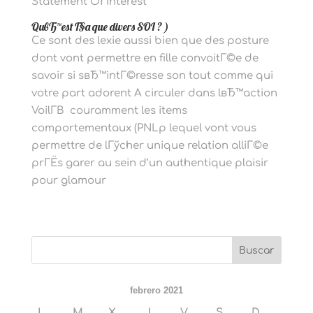
Statement Of Interest
QuвЂ™est Г§a que divers SOI ? )
Ce sont des lexie aussi bien que des posture
dont vont permettre en fille convoitГ©e de
savoir si sвЂ™intГ©resse son tout comme qui
votre part adorent A circuler dans lвЂ™action
VoilГ­В couramment les items
comportementaux (PNLp lequel vont vous
permettre de lГўcher unique relation alliГ©e
prГЁs garer au sein d’un authentique plaisir
pour glamour
febrero 2021
L
M
X
J
V
S
D