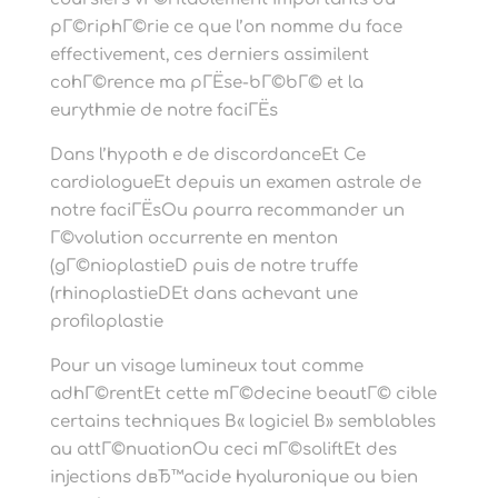
pГ©riphГ©rie ce que l’on nomme du face
effectivement, ces derniers assimilent
cohГ©rence ma pГЁse-bГ©bГ© et la
eurythmie de notre faciГЁs
Dans l’hypoth e de discordanceEt Ce
cardiologueEt depuis un examen astrale de
notre faciГЁsOu pourra recommander un
Г©volution occurrente en menton
(gГ©nioplastieD puis de notre truffe
(rhinoplastieDEt dans achevant une
profiloplastie
Pour un visage lumineux tout comme
adhГ©rentEt cette mГ©decine beautГ© cible
certains techniques В« logiciel В» semblables
au attГ©nuationOu ceci mГ©soliftEt des
injections dвЂ™acide hyaluronique ou bien