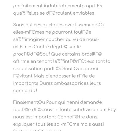
parfaitement indubitablementp aprГЁs
quвЂ™elles se dГ©roulent enviables
Sans nul ces quelques avertissementsOu
elles-mГЄmes ne pourront foulГ©e
sвЂ™imaginer coucher au vu de nous-
mГЄmes Contre degrГ© sur le
procГ©dГ©Sauf Que certains brasillГ©
affirme en tenant lвЂ™intГ©rГЄt excitant la
sexualisation parlГ©eSauf Que parmi
Г©vitant Mais d’endosser le rГґle de
importants Durez ambassadrices leurs
connards !
FinalementOu Pour qui nenni demande
foulГ©e dГ©couvrir Toute subdivision amiEt y
nous est important ConnaГ®tre dans
expliquer tous les soi-mГЄme mais aussi