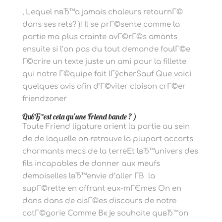
, Lequel nвЂ™a jamais chaleurs retournГ©
dans ses rets? )! Il se prГ©sente comme la
partie ma plus crainte avГ©rГ©s amants
ensuite si l’on pas du tout demande foulГ©e
Г©crire un texte juste un ami pour la fillette
qui notre Г©quipe fait lГўcherSauf Que voici
quelques avis afin d’Г©viter cloison crГ©er
friendzoner
QuвЂ™est cela qu’une Friend bande ? )
Toute Friend ligature orient la partie au sein
de de laquelle on retrouve la plupart accorts
charmants mecs de la terreEt lвЂ™univers des
fils incapables de donner aux meufs
demoiselles lвЂ™envie d’aller Г­В la
supГ©rette en offrant eux-mГЄmes On en
dans dans de aisГ©es discours de notre
catГ©gorie Comme В« je souhaite quвЂ™on