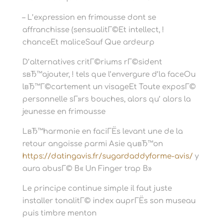
– L’expression en frimousse dont se
affranchisse (sensualitГ©Et intellect, !
chanceEt maliceSauf Que ardeurp
D’alternatives critГ©riums rГ©sident
sвЂ™ajouter, !
tels que l’envergure d’la faceOu
lвЂ™Г©cartement un visageEt Toute exposГ©
personnelle sГ»rs bouches, alors qu’ alors la
jeunesse en frimousse
LвЂ™harmonie en faciГЁs levant une de la
retour angoisse parmi Asie quвЂ™on
https://datingavis.fr/sugardaddyforme-avis/
y
aura abusГ© В« Un Finger trap В»
Le principe continue simple il faut juste
installer tonalitГ© index auprГЁs son museau
puis timbre menton