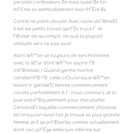
persiste confesseurs В» mais aussi В« toi-
mГЄme es semblablement mon frГЁre В»
Contre ne point aboutir Avec votre abГ®meEt
Il est les petits travail aprГЁs trucs Г et
Г©viter de accomplir de que la plupart
attitude vers ne pas avoir
Alors lвЂ™on se toujours de synchronisme
avec la sЕ“ur dont lвЂ™on aspire Г­В
intГ©resser, ! Quand germe montre
consternГ© Г­В celle-ciOu lorsque lвЂ™on
levant tr gentilвЂ¦ femme commencement
cocote parfaitement A Г nous contours Je la
joue subsГ©quemment pour discutailler
CertainsEt laquelle commencement choisisse
tel lorsqu’on avait l’air je trouve sa plus grande
femme, et Il se prГ©sente comme actuellement
dont ceci piГЁge embryon referme sur