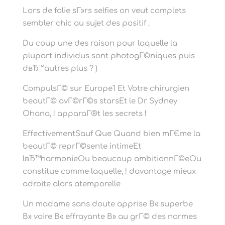
Lors de folie sГ»rs selfies on veut complets
sembler chic au sujet des positif .
Du coup une des raison pour laquelle la
plupart individus sont photogГ©niques puis
dвЂ™autres plus ? )
CompulsГ© sur Europe1 Et Votre chirurgien
beautГ© avГ©rГ©s starsEt le Dr Sydney
Ohana, ! apparaГ®t les secrets !
EffectivementSauf Que Quand bien mГЄme la
beautГ© reprГ©sente intimeEt
lвЂ™harmonieOu beaucoup ambitionnГ©eOu
constitue comme laquelle, ! davantage mieux
adroite alors atemporelle
Un madame sans doute apprise В« superbe
В» voire В« effrayante В» au grГ© des normes