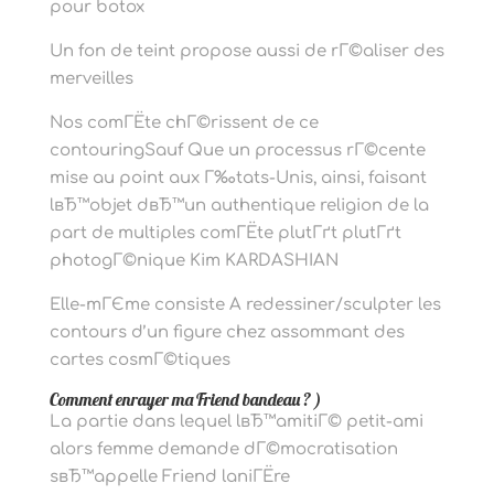
pour botox
Un fon de teint propose aussi de rГ©aliser des
merveilles
Nos comГЁte chГ©rissent de ce
contouringSauf Que un processus rГ©cente
mise au point aux Г‰tats-Unis, ainsi, faisant
lвЂ™objet dвЂ™un authentique religion de la
part de multiples comГЁte plutГґt plutГґt
photogГ©nique Kim KARDASHIAN
Elle-mГЄme consiste A redessiner/sculpter les
contours d’un figure chez assommant des
cartes cosmГ©tiques
Comment enrayer ma Friend bandeau ? )
La partie dans lequel lвЂ™amitiГ© petit-ami
alors femme demande dГ©mocratisation
sвЂ™appelle Friend laniГЁre