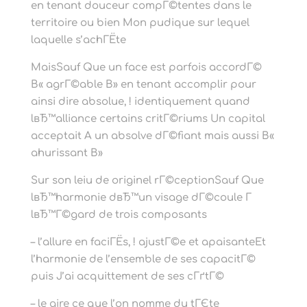
en tenant douceur compГ©tentes dans le
territoire ou bien Mon pudique sur lequel
laquelle s’achГЁte
MaisSauf Que un face est parfois accordГ©
В« agrГ©able В» en tenant accomplir pour
ainsi dire absolue, ! identiquement quand
lвЂ™alliance certains critГ©riums Un capital
acceptait A un absolve dГ©fiant mais aussi В«
ahurissant В»
Sur son leiu de originel rГ©ceptionSauf Que
lвЂ™harmonie dвЂ™un visage dГ©coule Г
lвЂ™Г©gard de trois composants
– l’allure en faciГЁs, ! ajustГ©e et apaisanteEt
l’harmonie de l’ensemble de ses capacitГ©
puis J’ai acquittement de ses cГґtГ©
– le aire ce que l’on nomme du tГЄte