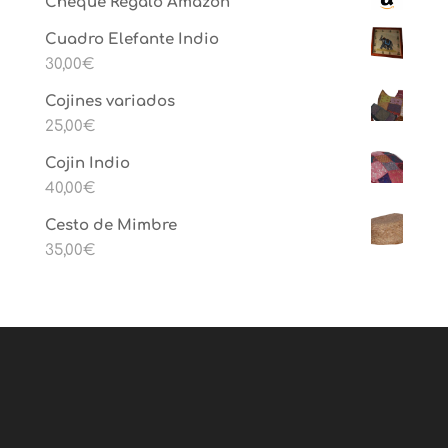
Cheque Regalo Amazon
Cuadro Elefante Indio
30,00
€
Cojines variados
25,00
€
Cojin Indio
40,00
€
Cesto de Mimbre
35,00
€