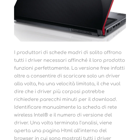
I produttori di schede madri di solito offrono
tutti i driver necessari affinché il loro prodotto
funzioni perfettamente. La versione free infatti
oltre a consentire di scaricare solo un driver
alla volta, ha una velocità limitata, il che vuol
dire che i driver più corposi potrebbe
richiedere parecchi minuti per il download.
Identificare manualmente la scheda di rete
wireless Intel® e il numero di versione del
driver. Una volta terminata l’analisi, viene
aperta una pagina Html all’interno del
browser in cui sono mostrati tutti i driver