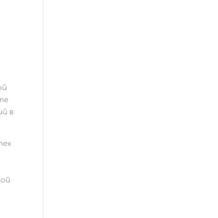
ый
те
ий в
тех
дой