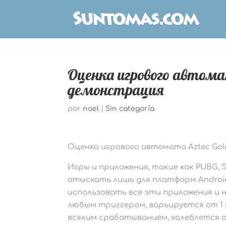
Оценка игрового автомат
демонстрация
por
noel
|
Sin categoría
Оценка игрового автомата Aztec Gol
Игры и приложения, такие как PUBG, Su
отыскать лишь для платформ Android
использовать все эти приложения и 
любым триггером, варьируется от 1
всяким срабатыванием, колеблется о