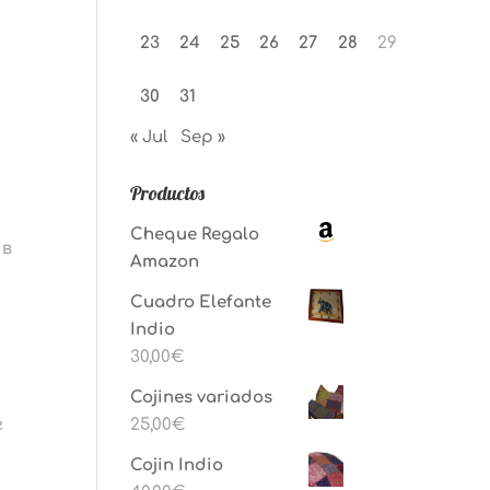
23
24
25
26
27
28
29
30
31
« Jul
Sep »
Productos
Cheque Regalo
 в
Amazon
Cuadro Elefante
Indio
30,00
€
Cojines variados
г
25,00
€
Cojin Indio