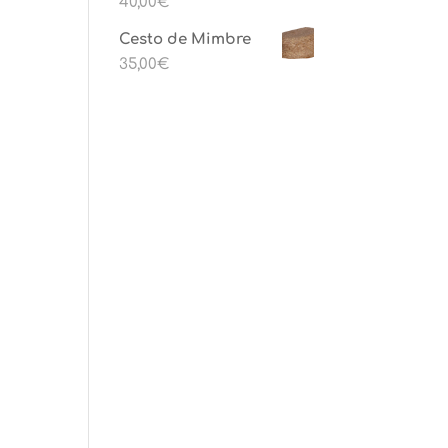
40,00
€
Cesto de Mimbre
35,00
€