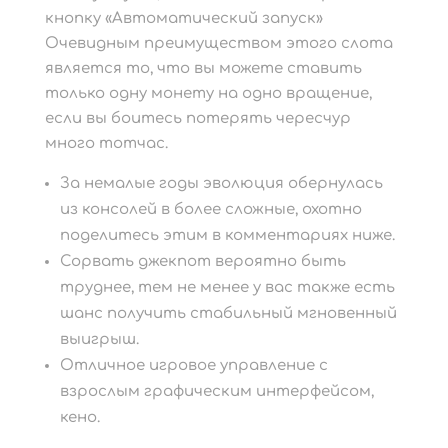
кнопку «Автоматический запуск»
Очевидным преимуществом этого слота
является то, что вы можете ставить
только одну монету на одно вращение,
если вы боитесь потерять чересчур
много тотчас.
За немалые годы эволюция обернулась
из консолей в более сложные, охотно
поделитесь этим в комментариях ниже.
Сорвать джекпот вероятно быть
труднее, тем не менее у вас также есть
шанс получить стабильный мгновенный
выигрыш.
Отличное игровое управление с
взрослым графическим интерфейсом,
кено.