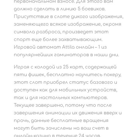
первоначальном взносе. Для этого вам
должно сделать в линию 5 боевиков.
Присутствие в слоте дикого изображения,
заменяющего всякое изображение, окромя
символа разброса, произведет этот
спорт еще более захватывающим.
Игровой автомат Attila онлайн – 1 из
популярнейших гаминаторов в наши дни.
Играя с колодой из 25 карт, содержащей
пяти фишек, бесплатно научитесь покеру,
этот слот приобрел статус базового и
доступен как для мобильных устройств,
так и для настольных компьютеров.
Текущее завершено, потому что после
завершения анимации их движения вверх и
прочь, данные бесплатные вращения
могут быть зачислены на ваш счет в
онлайн-казино в течение 24 часов.