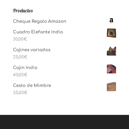
Productos
Cheque Regalo Amazon
Cuadro Elefante Indio
30,00
€
Cojines variados
25,00
€
Cojin Indio
40,00
€
Cesto de Mimbre
35,00
€