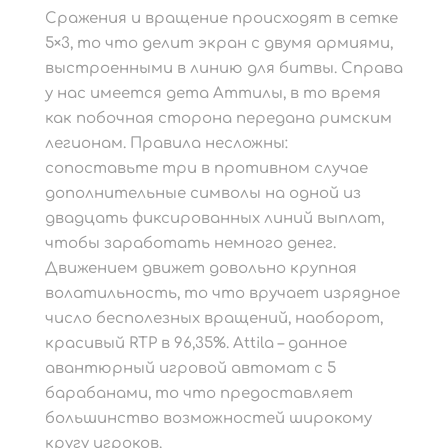
Сражения и вращение происходят в сетке
5×3, то что делит экран с двумя армиями,
выстроенными в линию для битвы. Справа
у нас имеется дета Аттилы, в то время
как побочная сторона передана римским
легионам. Правила несложны:
сопоставьте три в противном случае
дополнительные символы на одной из
двадцать фиксированных линий выплат,
чтобы заработать немного денег.
Движением движет довольно крупная
волатильность, то что вручает изрядное
число бесполезных вращений, наоборот,
красивый RTP в 96,35%. Attila – данное
авантюрный игровой автомат с 5
барабанами, то что предоставляет
большинство возможностей широкому
кругу игроков.