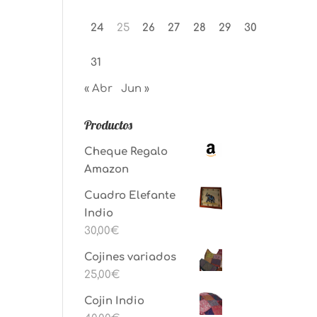
24
25
26
27
28
29
30
31
« Abr
Jun »
Productos
Cheque Regalo
Amazon
Cuadro Elefante
Indio
30,00
€
Cojines variados
25,00
€
Cojin Indio