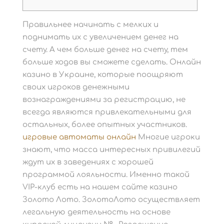
Правильнее начинать с мелких и
поднимать их с увеличением денег на
счету. А чем больше денег на счету, тем
больше ходов вы сможете сделать. Онлайн
казино в Украине, которые поощряют
своих игроков денежными
вознаграждениями за регистрацию, не
всегда являются привлекательными для
остальных, более опытных участников.
игровые автоматы онлайн
Многие игроки
знают, что масса интересных привилегий
ждут их в заведениях с хорошей
программой лояльности. Именно такой
VIP-клуб есть на нашем сайте казино
Золото Лото. ЗолотоЛото осуществляет
легальную деятельность на основе