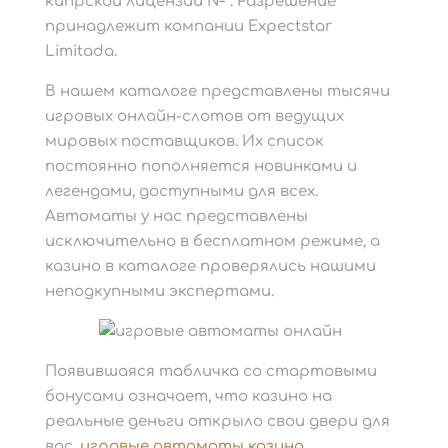
кипрской лицензии № . Разрешение
принадлежит компании Expectstar
Limitada.
В нашем каталоге представлены тысячи
игровых онлайн-слотов от ведущих
мировых поставщиков. Их список
постоянно пополняется новинками и
легендами, доступными для всех.
Автоматы у нас представлены
исключительно в бесплатном режиме, а
казино в каталоге проверялись нашими
неподкупными экспертами.
Появившаяся табличка со стартовыми
бонусами означает, что казино на
реальные деньги открыло свои двери для
вас.
игровые автоматы казино