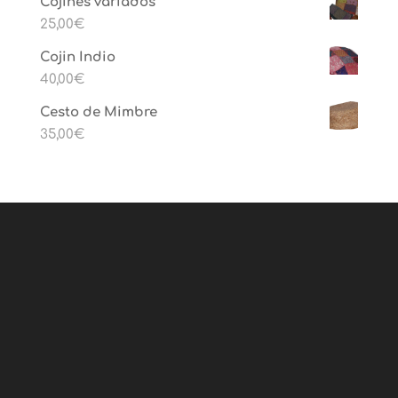
Cojines variados
25,00
€
Cojin Indio
40,00
€
Cesto de Mimbre
35,00
€