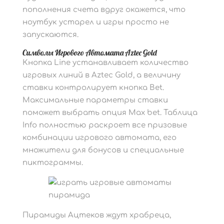
пополнения счета вдруг окажется, что
ноутбук устарел и игры просто не
запускаются.
Символы Игрового Автомата Aztec Gold
Кнопка Line устанавливает количество
игровых линий в Aztec Gold, а величину
ставки контролирует кнопка Bet.
Максимальные параметры ставки
поможет выбрать опция Max bet. Таблица
Info полностью раскроет все призовые
комбинации игрового автомата, его
множители для бонусов и специальные
пиктограммы.
Пирамиды Ацтеков ждут храбреца,