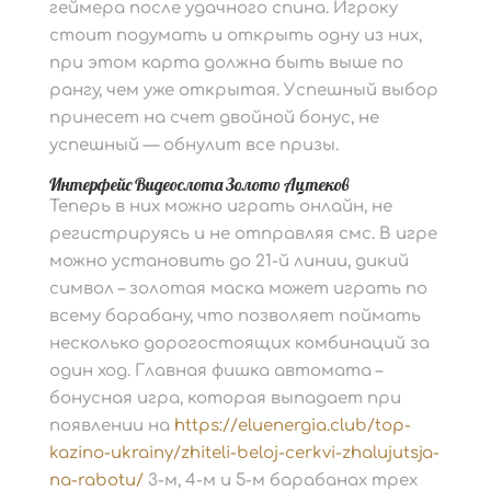
геймера после удачного спина. Игроку
стоит подумать и открыть одну из них,
при этом карта должна быть выше по
рангу, чем уже открытая. Успешный выбор
принесет на счет двойной бонус, не
успешный — обнулит все призы.
Интерфейс Видеослота Золото Ацтеков
Теперь в них можно играть онлайн, не
регистрируясь и не отправляя смс. В игре
можно установить до 21-й линии, дикий
символ – золотая маска может играть по
всему барабану, что позволяет поймать
несколько дорогостоящих комбинаций за
один ход. Главная фишка автомата –
бонусная игра, которая выпадает при
появлении на
https://eluenergia.club/top-
kazino-ukrainy/zhiteli-beloj-cerkvi-zhalujutsja-
na-rabotu/
3-м, 4-м и 5-м барабанах трех