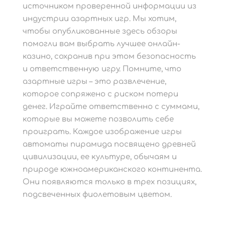
источником проверенной информации из
индустрии азартных игр. Мы хотим,
чтобы опубликованные здесь обзоры
помогли вам выбрать лучшее онлайн-
казино, сохранив при этом безопасность
и ответственную игру. Помните, что
азартные игры – это развлечение,
которое сопряжено с риском потери
денег. Играйте ответственно с суммами,
которые вы можете позволить себе
проиграть. Каждое изображение игры
автоматы пирамида посвящено древней
цивилизации, ее культуре, обычаям и
природе южноамериканского континента.
Они появляются только в трех позициях,
подсвеченных фиолетовым цветом.