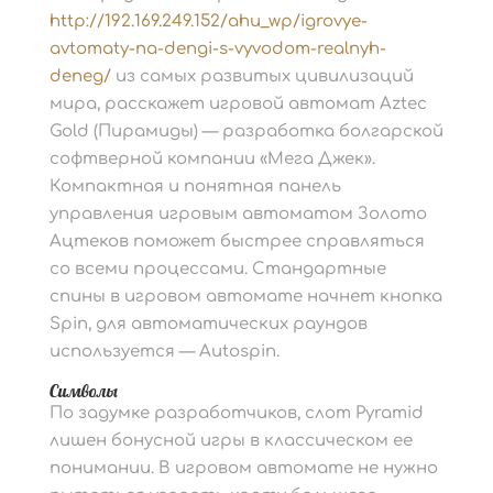
http://192.169.249.152/ahu_wp/igrovye-
avtomaty-na-dengi-s-vyvodom-realnyh-
deneg/
из самых развитых цивилизаций
мира, расскажет игровой автомат Aztec
Gold (Пирамиды) — разработка болгарской
софтверной компании «Мега Джек».
Компактная и понятная панель
управления игровым автоматом Золото
Ацтеков поможет быстрее справляться
со всеми процессами. Стандартные
спины в игровом автомате начнет кнопка
Spin, для автоматических раундов
используется — Autospin.
Символы
По задумке разработчиков, слот Pyramid
лишен бонусной игры в классическом ее
понимании. В игровом автомате не нужно