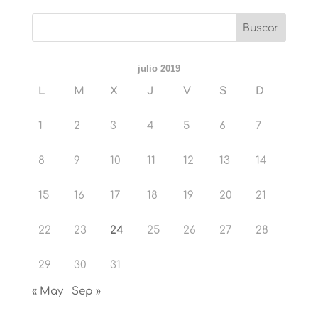
julio 2019
L
M
X
J
V
S
D
1
2
3
4
5
6
7
8
9
10
11
12
13
14
15
16
17
18
19
20
21
22
23
24
25
26
27
28
29
30
31
« May
Sep »